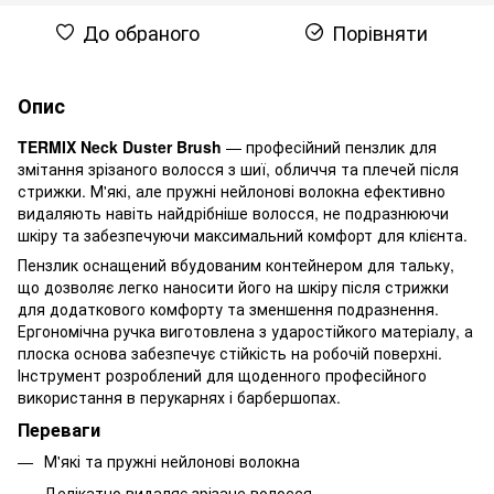
До обраного
Порівняти
Опис
TERMIX Neck Duster Brush
— професійний пензлик для
змітання зрізаного волосся з шиї, обличчя та плечей після
стрижки. М'які, але пружні нейлонові волокна ефективно
видаляють навіть найдрібніше волосся, не подразнюючи
шкіру та забезпечуючи максимальний комфорт для клієнта.
Пензлик оснащений вбудованим контейнером для тальку,
що дозволяє легко наносити його на шкіру після стрижки
для додаткового комфорту та зменшення подразнення.
Ергономічна ручка виготовлена з ударостійкого матеріалу, а
плоска основа забезпечує стійкість на робочій поверхні.
Інструмент розроблений для щоденного професійного
використання в перукарнях і барбершопах.
Переваги
М'які та пружні нейлонові волокна
Делікатно видаляє зрізане волосся