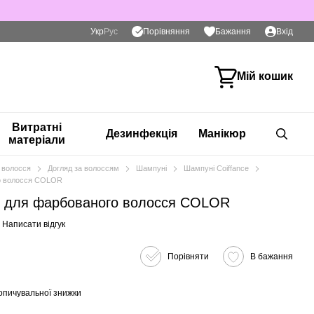
Порівняння
Укр
Рус
Бажання
Вхід
Мій кошик
Витратні
Дезинфекція
Манікюр
матеріали
 волосся
Догляд за волоссям
Шампуні
Шампуні Coiffance
о волосся COLOR
для фарбованого волосся COLOR
Написати відгук
Порівняти
В бажання
опичувальної знижки