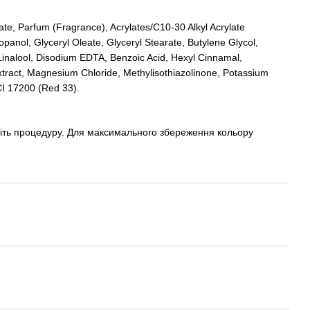
e, Parfum (Fragrance), Acrylates/C10-30 Alkyl Acrylate
panol, Glyceryl Oleate, Glyceryl Stearate, Butylene Glycol,
 Linalool, Disodium EDTA, Benzoic Acid, Hexyl Cinnamal,
tract, Magnesium Chloride, Methylisothiazolinone, Potassium
CI 17200 (Red 33).
ріть процедуру. Для максимального збереження кольору