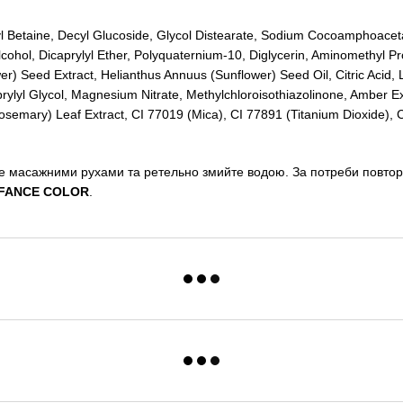
 Betaine, Decyl Glucoside, Glycol Distearate, Sodium Cocoamphoacetat
hol, Dicaprylyl Ether, Polyquaternium-10, Diglycerin, Aminomethyl Pro
r) Seed Extract, Helianthus Annuus (Sunflower) Seed Oil, Citric Acid,
lyl Glycol, Magnesium Nitrate, Methylchloroisothiazolinone, Amber Ex
osemary) Leaf Extract, CI 77019 (Mica), CI 77891 (Titanium Dioxide), 
ьте масажними рухами та ретельно змийте водою. За потреби повто
FANCE COLOR
.