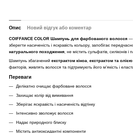
Опис
Новий відгук або коментар
COIFFANCE COLOR Шампунь для фарбованого волосся
— 
зберегти насиченість і яскравість кольору, запобігає передча
натурального походження
, не містить сульфатів, силіконів і 
Шампунь збагачений
екстрактом кіноа
,
екстрактом та олією
факторів, живлять волосся та підтримують його м'якість і елас
Переваги
Делікатно очищає фарбоване волосся
Захищає колір від вимивання
Зберігає яскравість і насиченість відтінку
Інтенсивно зволожує волосся
Надає природного блиску
Містить антиоксидантні компоненти