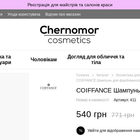
Реєстрація для майстрів та салонів краси
ія
Угода користувача
Відгуки про магазин
ка та
Догляд для обличчя та
Чоловікам
уари
тіла
Головна
Каталог
Косметика для
COIFFANCE Шампунь для фарбованог
COIFFANCE Шампунь 
Немає в наявності
Артикул: 411
540 грн
771 грн
Увійти для відображення нак
%