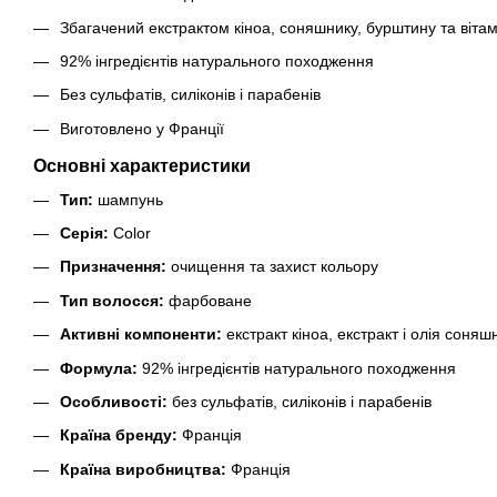
Збагачений екстрактом кіноа, соняшнику, бурштину та віта
92% інгредієнтів натурального походження
Без сульфатів, силіконів і парабенів
Виготовлено у Франції
Основні характеристики
Тип:
шампунь
Серія:
Color
Призначення:
очищення та захист кольору
Тип волосся:
фарбоване
Активні компоненти:
екстракт кіноа, екстракт і олія соняш
Формула:
92% інгредієнтів натурального походження
Особливості:
без сульфатів, силіконів і парабенів
Країна бренду:
Франція
Країна виробництва:
Франція