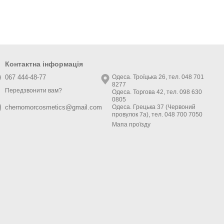
Контактна інформація
067 444-48-77
Одеса. Троїцька 26, тел. 048 701
8277
Передзвонити вам?
Одеса. Торгова 42, тел. 098 630
0805
Одеса. Грецька 37 (Червоний
chernomorcosmetics@gmail.com
провулок 7а), тел. 048 700 7050
Мапа проїзду