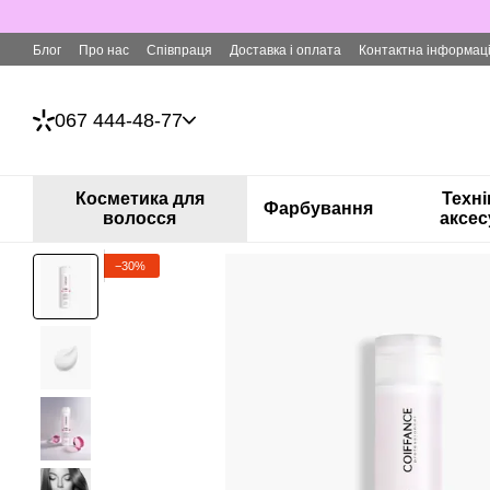
Перейти до основного контенту
Блог
Про нас
Співпраця
Доставка і оплата
Контактна інформац
067 444-48-77
Косметика для
Техні
Фарбування
волосся
аксес
−30%