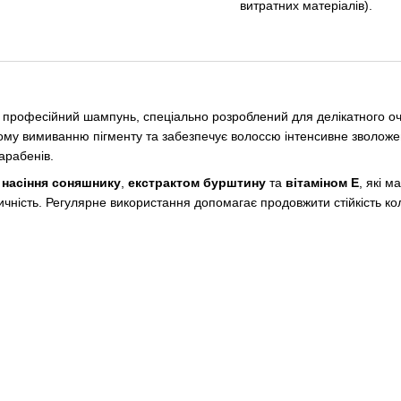
витратних матеріалів).
професійний шампунь, спеціально розроблений для делікатного оч
сному вимиванню пігменту та забезпечує волоссю інтенсивне зволож
парабенів.
 насіння соняшнику
,
екстрактом бурштину
та
вітаміном Е
, які м
тичність. Регулярне використання допомагає продовжити стійкість к