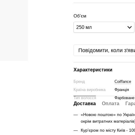
Об'єм
250 мл
Повідомити, коли з'яв
Характеристики
Бренд
Coiffance
Країна виробника
Франція
Тип волосся
Фарбоване
Доставка
Оплата
Гар
«Новою поштою» по Україні 
окрім витратних матеріалів
Кур'єром по місту Київ - 10