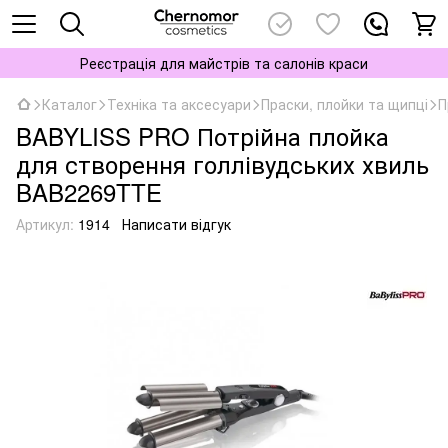
Реєстрація для майстрів та салонів краси
Каталог
Техніка та аксесуари
Праски, плойки та щипці
П
BABYLISS PRO Потрійна плойка
для створення голлівудських хвиль
BAB2269TTE
Артикул:
1914
Написати відгук