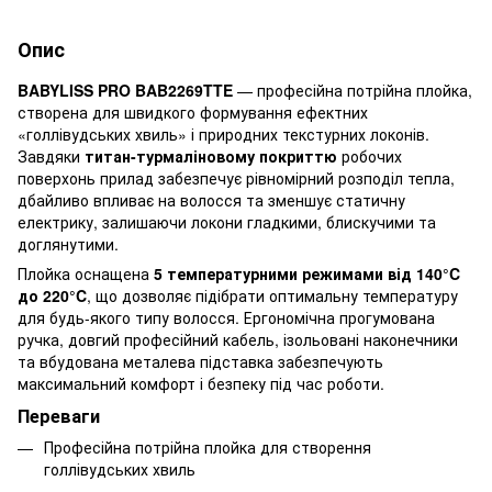
Опис
BABYLISS PRO BAB2269TTE
— професійна потрійна плойка,
створена для швидкого формування ефектних
«голлівудських хвиль» і природних текстурних локонів.
Завдяки
титан-турмаліновому покриттю
робочих
поверхонь прилад забезпечує рівномірний розподіл тепла,
дбайливо впливає на волосся та зменшує статичну
електрику, залишаючи локони гладкими, блискучими та
доглянутими.
Плойка оснащена
5 температурними режимами від 140°C
до 220°C
, що дозволяє підібрати оптимальну температуру
для будь-якого типу волосся. Ергономічна прогумована
ручка, довгий професійний кабель, ізольовані наконечники
та вбудована металева підставка забезпечують
максимальний комфорт і безпеку під час роботи.
Переваги
Професійна потрійна плойка для створення
голлівудських хвиль