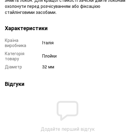
охолонути перед розчісуванням або фіксацією
стайлінговими засобами.
Характеристики
Країна
Італія
виробника
Категорія
Плойки
товару
Діаметр
32 мм
Відгуки
Додайте перший відгук