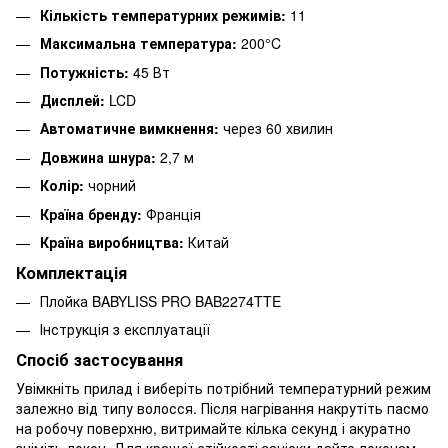
Кількість температурних режимів:
11
Максимальна температура:
200°C
Потужність:
45 Вт
Дисплей:
LCD
Автоматичне вимкнення:
через 60 хвилин
Довжина шнура:
2,7 м
Колір:
чорний
Країна бренду:
Франція
Країна виробництва:
Китай
Комплектація
Плойка BABYLISS PRO BAB2274TTE
Інструкція з експлуатації
Спосіб застосування
Увімкніть прилад і виберіть потрібний температурний режим
залежно від типу волосся. Після нагрівання накрутіть пасмо
на робочу поверхню, витримайте кілька секунд і акуратно
зніміть локон. Для кращої стійкості зачіски дайте локонам