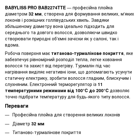
BABYLISS PRO BAB2274TTE
— професійна плойка
діаметром
32 мм
, створена для формування великих, м'яких
локонів і розкішних голлівудських хвиль. Завдяки
збільшеному діаметру вона ідеально підходить для
середнього та довгого волосся, дозволяючи швидко
створювати природні об'ємні зачіски як у салоні, так і
вдома.
Робоча поверхня має
титаново-турмалінове покриття
, яке
забезпечує рівномірний розподіл тепла, легке ковзання
волосся та захист від перегріву. Турмалін під час
нагрівання виділяє негативні іони, що допомагають усунути
статичну електрику, зробити волосся гладким, блискучим і
слухняним. Електронний терморегулятор із
11
температурними режимами від 100°C до 200°C
дозволяє
точно підібрати температуру для будь-якого типу волосся.
Переваги
Професійна плойка для створення великих локонів
Діаметр
32 мм
Титаново-турмалінове покриття