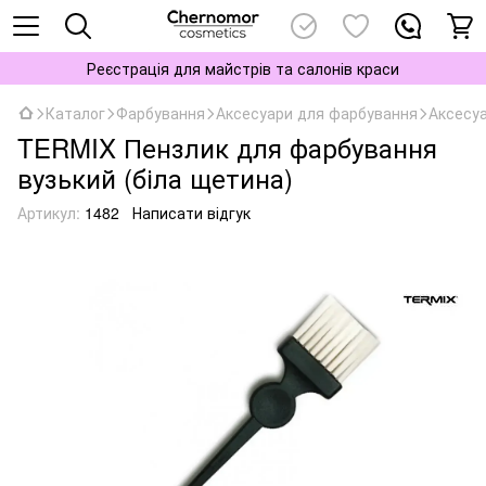
Реєстрація для майстрів та салонів краси
Каталог
Фарбування
Аксесуари для фарбування
Аксесу
TERMIX Пензлик для фарбування
вузький (біла щетина)
Артикул:
1482
Написати відгук