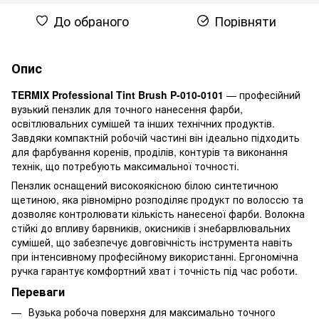
До обраного
Порівняти
Опис
TERMIX Professional Tint Brush P-010-0101
— професійний
вузький пензлик для точного нанесення фарби,
освітлювальних сумішей та інших технічних продуктів.
Завдяки компактній робочій частині він ідеально підходить
для фарбування коренів, проділів, контурів та виконання
технік, що потребують максимальної точності.
Пензлик оснащений високоякісною білою синтетичною
щетиною, яка рівномірно розподіляє продукт по волоссю та
дозволяє контролювати кількість нанесеної фарби. Волокна
стійкі до впливу барвників, окисників і знебарвлювальних
сумішей, що забезпечує довговічність інструмента навіть
при інтенсивному професійному використанні. Ергономічна
ручка гарантує комфортний хват і точність під час роботи.
Переваги
Вузька робоча поверхня для максимально точного