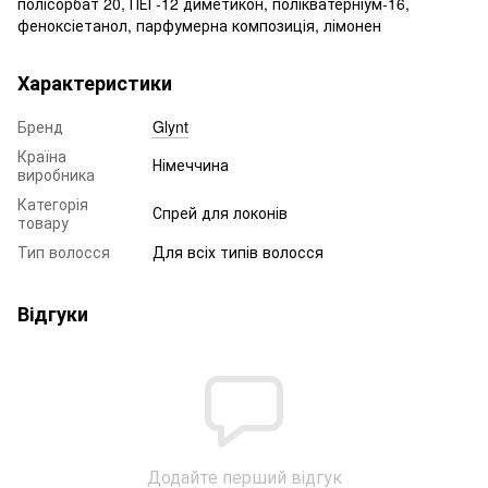
полісорбат 20, ПЕГ-12 диметикон, полікватерніум-16,
феноксіетанол, парфумерна композиція, лімонен
Характеристики
Бренд
Glynt
Країна
Німеччина
виробника
Категорія
Спрей для локонів
товару
Тип волосся
Для всіх типів волосся
Відгуки
Додайте перший відгук