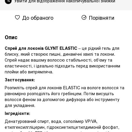
Увійти для відображення накопичувальної знижки
%
До обраного
Порівняти
Опис
Спрей для локонів
GLYNT
ELASTIC
– це рідкий гель для
блиску, який створює пишні, динамічні хвилі та локони.
Спрей надає вашому волоссю стабільності, об'єму та
еластичності, і ідеально підходить перед використанням
плойки або випрямляча.
Застосування:
Розпиліть спрей для локонів ELASTIC на вологе волосся та
рівномірно розподіліть його гребінцем. Потім висушіть
волосся феном за допомогою дифузора або інструменту
для укладання.
Інгредієнти:
Денатурований спирт, вода, сополімер VP/VA,
етилгексилгліцерин, гідроксиетилцетилдимоній фосфат,