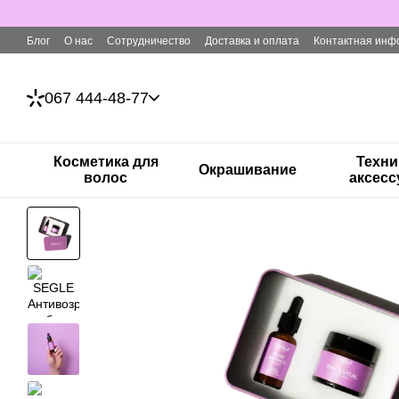
Перейти к основному контенту
Блог
О нас
Сотрудничество
Доставка и оплата
Контактная инф
067 444-48-77
Косметика для
Техни
Окрашивание
волос
аксес