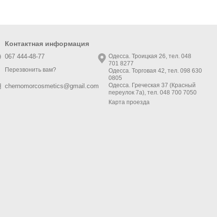
Контактная информация
067 444-48-77
Одесса. Троицкая 26, тел. 048
701 8277
Перезвонить вам?
Одесса. Торговая 42, тел. 098 630
0805
Одесса. Греческая 37 (Красный
chernomorcosmetics@gmail.com
переулок 7а), тел. 048 700 7050
Карта проезда