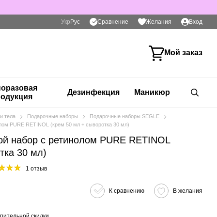
Сравнение
Укр
Рус
Желания
Вход
Мой заказ
оразовая
Дезинфекция
Маникюр
одукция
и тела
Подарочные наборы
Подарочные наборы SEGLE
лом PURE RETINOL (крем 50 мл + сыворотка 30 мл)
ой набор с ретинолом PURE RETINOL
тка 30 мл)
1 отзыв
К сравнению
В желания
пительной скидки