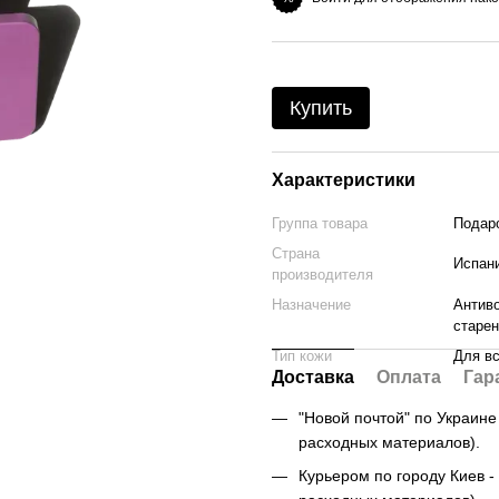
Купить
Характеристики
Группа товара
Подар
Страна
Испан
производителя
Назначение
Антиво
старе
Тип кожи
Для вс
Доставка
Оплата
Гар
"Новой почтой" по Украине -
расходных материалов).
Курьером по городу Киев - 