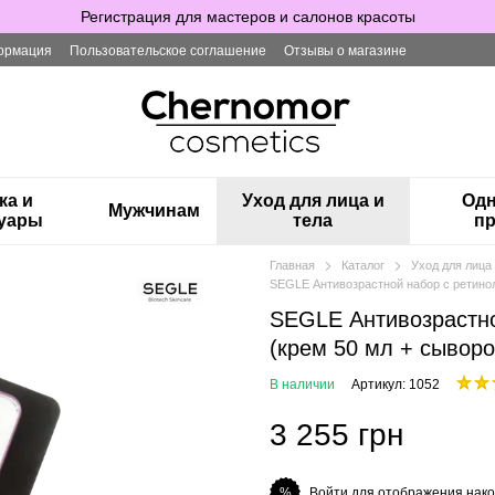
Регистрация для мастеров и салонов красоты
ормация
Пользовательское соглашение
Отзывы о магазине
ка и
Уход для лица и
Одн
Мужчинам
суары
тела
пр
Главная
Каталог
Уход для лица 
SEGLE Антивозрастной набор с ретино
SEGLE Антивозрастн
(крем 50 мл + сыворо
В наличии
Артикул: 1052
3 255 грн
Войти для отображения нако
%