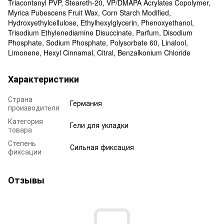
Triacontanyl PVP, Steareth-20, VP/DMAPA Acrylates Copolymer,
Myrica Pubescens Fruit Wax, Corn Starch Modified,
Hydroxyethylcellulose, Ethylhexylglycerin, Phenoxyethanol,
Trisodium Ethylenediamine Disuccinate, Parfum, Disodium
Phosphate, Sodium Phosphate, Polysorbate 60, Linalool,
Limonene, Hexyl Cinnamal, Citral, Benzalkonium Chloride
Характеристики
Страна
Германия
производителя
Категория
Гели для укладки
товара
Степень
Сильная фиксация
фиксации
Отзывы