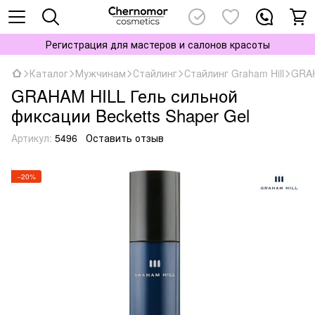
Регистрация для мастеров и салонов красоты
Каталог
Мужчинам
Стайлинг
Стайлинг Graham Hill
GRAH
GRAHAM HILL Гель сильной
фиксации Becketts Shaper Gel
Артикул:
5496
Оставить отзыв
−20%