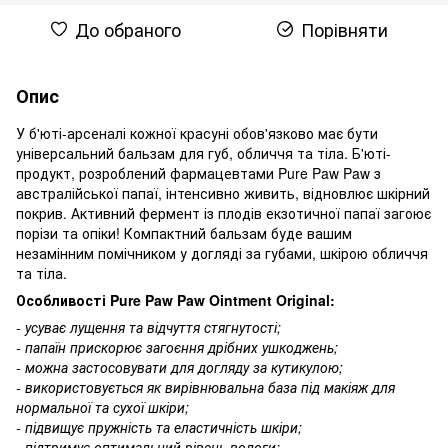
До обраного
Порівняти
Опис
У б'юті-арсеналі кожної красуні обов'язково має бути
універсальний бальзам для губ, обличчя та тіла. Б'юті-
продукт, розроблений фармацевтами Pure Paw Paw з
австралійської папаї, інтенсивно живить, відновлює шкірний
покрив. Активний фермент із плодів екзотичної папаї загоює
порізи та опіки! Компактний бальзам буде вашим
незамінним помічником у догляді за губами, шкірою обличчя
та тіла.
Особливості Pure Paw Paw Ointment Original:
- усуває лущення та відчуття стягнутості;
- папаїн прискорює загоєння дрібних ушкоджень;
- можна застосовувати для догляду за кутикулою;
- використовується як вирівнювальна база під макіяж для
нормальної та сухої шкіри;
- підвищує пружність та еластичність шкіри;
- підтримує оптимальний рівень вологи;