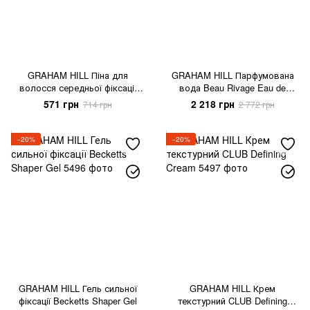
GRAHAM HILL Піна для
GRAHAM HILL Парфумована
волосся середньої фіксації
вода Beau Rivage Eau de
LOOP
Toilette
571 грн
2 218 грн
714 грн
2 772 грн
−20%
−20%
GRAHAM HILL Гель сильної
GRAHAM HILL Крем
фіксації Becketts Shaper Gel
текстурний CLUB Defining