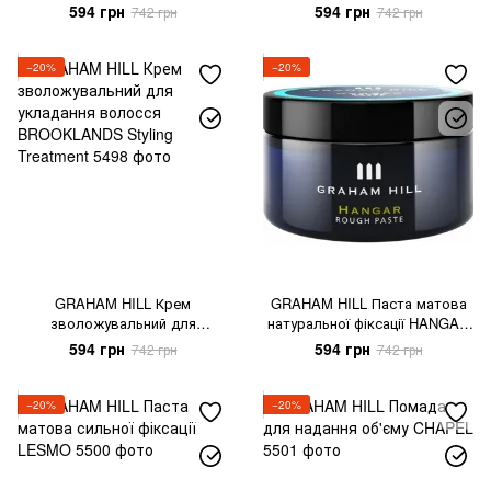
Cream
594 грн
594 грн
742 грн
742 грн
−20%
−20%
GRAHAM HILL Крем
GRAHAM HILL Паста матова
зволожувальний для
натуральної фіксації HANGAR
укладання волосся
Rough Paste
594 грн
594 грн
742 грн
742 грн
BROOKLANDS Styling
Treatment
−20%
−20%