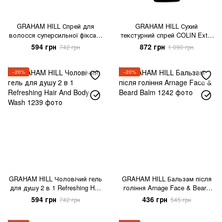
GRAHAM HILL Спрей для
GRAHAM HILL Сухий
волосся суперсильної фіксації
текстурний спрей COLIN Extra
LUFFIELD
Dry Texture Spray
594 грн
872 грн
742 грн
1 090 грн
−20%
−20%
GRAHAM HILL Чоловічий гель
GRAHAM HILL Бальзам після
для душу 2 в 1 Refreshing Hair
гоління Arnage Face & Beard
And Body Wash
Balm
594 грн
436 грн
742 грн
545 грн