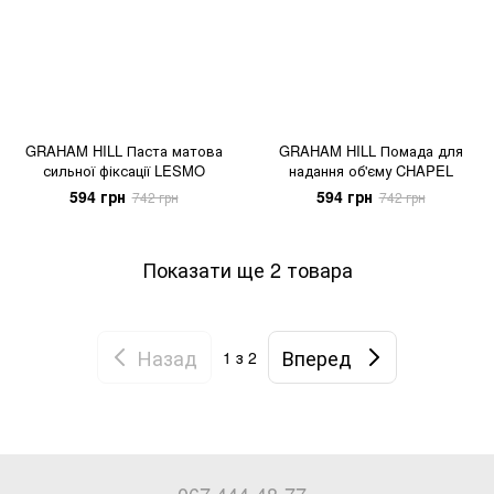
GRAHAM HILL Паста матова
GRAHAM HILL Помада для
сильної фіксації LESMO
надання об'єму CHAPEL
594 грн
594 грн
742 грн
742 грн
Показати ще 2 товара
Назад
Вперед
1
з 2