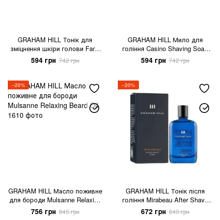
GRAHAM HILL Тонік для
GRAHAM HILL Мило для
зміцнення шкіри голови Farm
гоління Casino Shaving Soap
Energy Tonic
Bar
594 грн
594 грн
742 грн
742 грн
−20%
−20%
GRAHAM HILL Масло поживне
GRAHAM HILL Тонік після
для бороди Mulsanne Relaxing
гоління Mirabeau After Shave
Beard Oil
Tonic
756 грн
672 грн
945 грн
840 грн