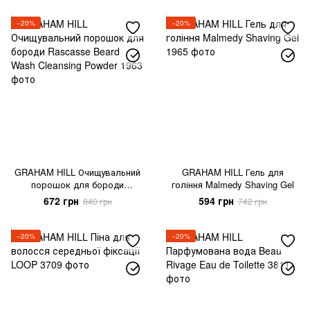
−20%
−20%
GRAHAM HILL Очищувальний
GRAHAM HILL Гель для
порошок для бороди
гоління Malmedy Shaving Gel
Rascasse Beard Wash
672 грн
594 грн
840 грн
742 грн
Cleansing Powder
−20%
−20%