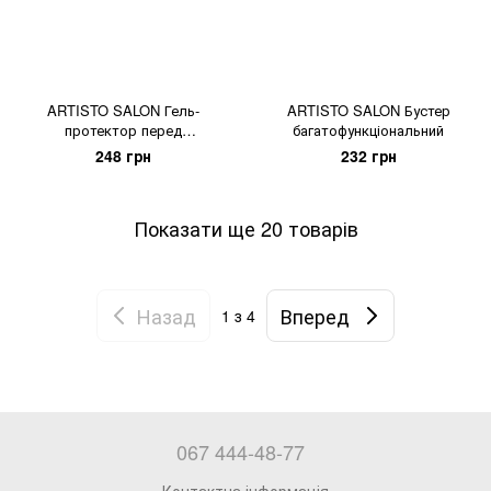
ARTISTO SALON Гель-
ARTISTO SALON Бустер
протектор перед
багатофункціональний
фарбуванням
248 грн
232 грн
Показати ще 20 товарів
Назад
Вперед
1
з 4
067 444-48-77