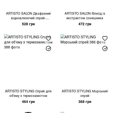
ARTISTO SALON Двофазний
ARTISTO SALON Флюїд із
відновлюючий спрей-
екстрактом соняшника
кондиціонер
528 грн
472 грн
ARTISTO STYLING Спрей для
ARTISTO STYLING Морський
об'єму з термозахистом
спрей
464 грн
368 грн