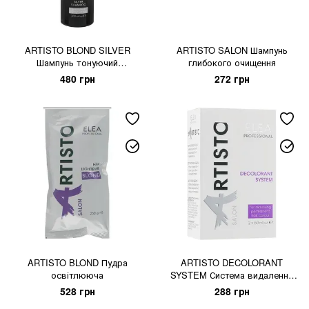
ARTISTO BLOND SILVER
ARTISTO SALON Шампунь
Шампунь тонуючий
глибокого очищення
антижовтий
480 грн
272 грн
ARTISTO BLOND Пудра
ARTISTO DECOLORANT
освітлююча
SYSTEM Система видалення
кольору
528 грн
288 грн