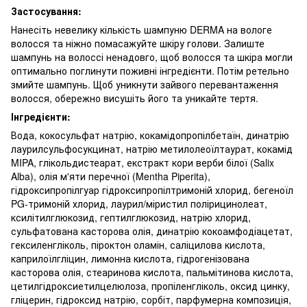
Застосування:
Нанесіть невелику кількість шампуню DERMA на вологе
волосся та ніжно помасажуйте шкіру голови. Залиште
шампунь на волоссі ненадовго, щоб волосся та шкіра могли
оптимально поглинути поживні інгредієнти. Потім ретельно
змийте шампунь. Щоб уникнути зайвого перевантаження
волосся, обережно висушіть його та уникайте тертя.
Інгредієнти:
Вода, кокосульфат натрію, кокамідопропілбетаїн, динатрію
лаурилсульфосукцинат, натрію метилолеоїлтаурат, кокамід
MIPA, глікольдистеарат, екстракт кори верби білої (Salix
Alba), олія м'яти перечної (Mentha Piperita),
гідроксипропілгуар гідроксипропілтримоній хлорид, бегеноїл
PG-тримоній хлорид, лаурил/міристил полірицинолеат,
ксилітилглюкозид, гептилглюкозид, натрію хлорид,
сульфатована касторова олія, динатрію кокоамфодіацетат,
гексиленгліколь, піроктон оламін, саліцилова кислота,
каприлоїлгліцин, лимонна кислота, гідрогенізована
касторова олія, стеаринова кислота, пальмітинова кислота,
цетилгідроксиетилцелюлоза, пропіленгліколь, оксид цинку,
гліцерин, гідроксид натрію, сорбіт, парфумерна композиція,