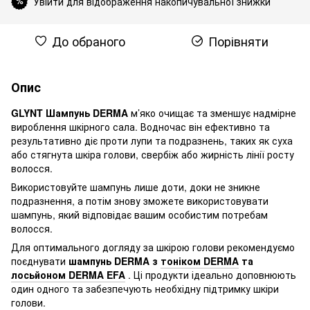
Увійти для відображення накопичувальної знижки
%
До обраного
Порівняти
Опис
GLYNT Шампунь DERMA
м’яко очищає та зменшує надмірне
вироблення шкірного сала. Водночас він ефективно та
результативно діє проти лупи та подразнень, таких як суха
або стягнута шкіра голови, свербіж або жирність лінії росту
волосся.
Використовуйте шампунь лише доти, доки не зникне
подразнення, а потім знову зможете використовувати
шампунь, який відповідає вашим особистим потребам
волосся.
Для оптимального догляду за шкірою голови рекомендуємо
поєднувати
шампунь DERMA з
тоніком DERMA
та
лосьйоном DERMA EFA
. Ці продукти ідеально доповнюють
один одного та забезпечують необхідну підтримку шкіри
голови.