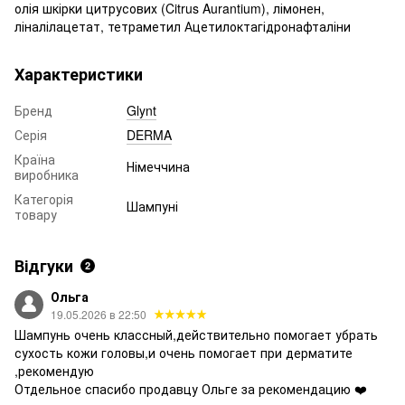
олія шкірки цитрусових (Citrus Aurantium), лімонен,
ліналілацетат, тетраметил Ацетилоктагідронафталіни
Характеристики
Бренд
Glynt
Серія
DERMA
Країна
Німеччина
виробника
Категорія
Шампуні
товару
Відгуки
2
Ольга
19.05.2026 в 22:50
Шампунь очень классный,действительно помогает убрать
сухость кожи головы,и очень помогает при дерматите
,рекомендую
Отдельное спасибо продавцу Ольге за рекомендацию ❤️